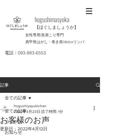
​hogushimasyoka
【ほぐしましょうか】
女性専用/首肩こり専門
肩甲骨はがし・巻き肩/
detoxリンパ
電話：093-883-6553
記事
全ての記事
hogushiyayukichan
全ての記事
2022年3月23日
読了時間: 1分
お客様のお声
つぶやき
更新日：
2022年4月12日
お知らせ