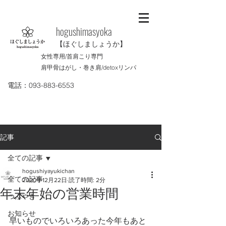
​hogushimasyoka
【ほぐしましょうか】
女性専用/首肩こり専門
肩甲骨はがし・巻き肩/
detoxリンパ
電話：093-883-6553
記事
全ての記事
hogushiyayukichan
全ての記事
2020年12月22日
読了時間: 2分
年末年始の営業時間
つぶやき
お知らせ
早いものでいろいろあった今年もあと