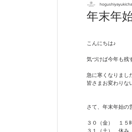
hogushiyayukich
年末年
こんにちは♪
気づけば今年も残
急に寒くなりまし
皆さまお変わりな
さて、年末年始の
３０（金）　１５
３１（土）　休み