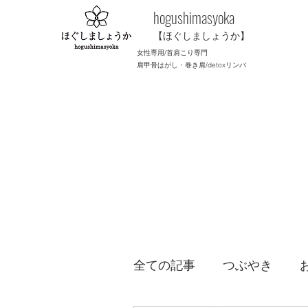
​hogushimasyoka
【ほぐしましょうか】
女性専用/首肩こり専門
肩甲骨はがし・巻き肩/
detoxリンパ
全ての記事
つぶやき