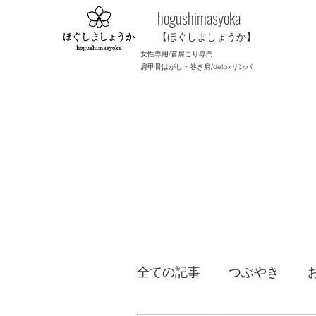
​hogushimasyoka
【ほぐしましょうか】
女性専用/首肩こり専門
肩甲骨はがし・巻き肩/
detoxリンパ
全ての記事
つぶやき