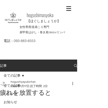
​hogushimasyoka
【ほぐしましょうか】
女性専用/首肩こり専門
肩甲骨はがし・巻き肩/
detoxリンパ
電話：093-883-6553
記事
全ての記事
hogushiyayukichan
全ての記事
2024年1月17日
読了時間: 2分
疲れを放置すると
つぶやき
お知らせ