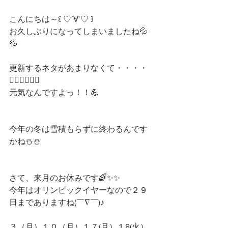
こんにちは～꒰ ♡´∀`♡ ꒱
お久しぶりになってしまいましたね💦
💦
更新するネタがあまりなくて・・・・
🤷‍♀️🤷‍♀️🤷‍♀️
元気なんですよっ！！💪
今年の冬は雪積もらずに終わるんです
かね⛄️⛄️
さて、来月のお休みです🌈✨✨
今年はオリンピックイヤーなので２９
日までありますね(￣∇￣)♪
３（月）１０（月）１７(月）１8(火）