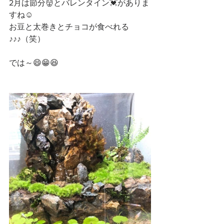
2月は節分👹とバレンタイン💓がありま
すね☺️
お豆と太巻きとチョコが食べれる
♪♪♪（笑）
では～😄😁😆