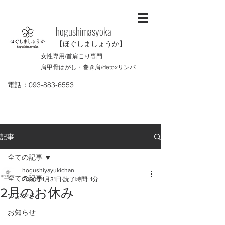
​hogushimasyoka
【ほぐしましょうか】
女性専用/首肩こり専門
肩甲骨はがし・巻き肩/
detoxリンパ
電話：093-883-6553
記事
全ての記事
hogushiyayukichan
全ての記事
2020年1月31日
読了時間: 1分
2月のお休み
つぶやき
お知らせ