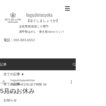
​hogushimasyoka
【ほぐしましょうか】
女性専用/首肩こり専門
肩甲骨はがし・巻き肩/
detoxリンパ
電話：093-883-6553
記事
全ての記事
hogushiyayukichan
全ての記事
2021年4月27日
読了時間: 1分
5月のお休み
つぶやき
お知らせ