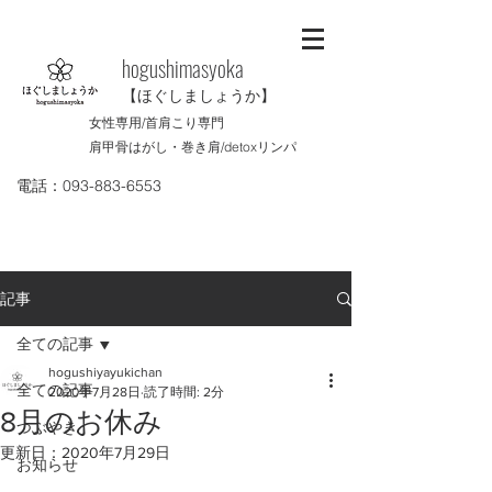
​hogushimasyoka
【ほぐしましょうか】
女性専用/首肩こり専門
肩甲骨はがし・巻き肩/
detoxリンパ
電話：093-883-6553
記事
全ての記事
hogushiyayukichan
全ての記事
2020年7月28日
読了時間: 2分
8月のお休み
つぶやき
更新日：
2020年7月29日
お知らせ