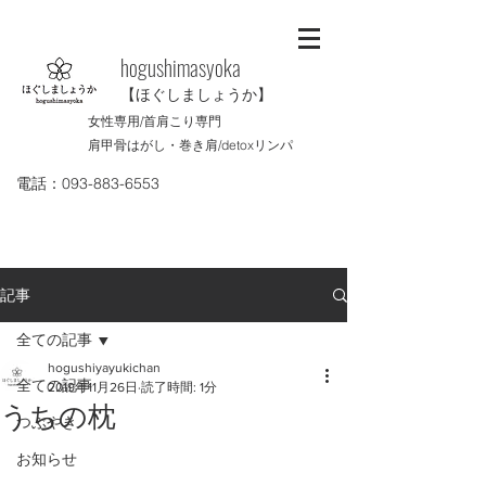
​hogushimasyoka
【ほぐしましょうか】
女性専用/首肩こり専門
肩甲骨はがし・巻き肩/
detoxリンパ
電話：093-883-6553
記事
全ての記事
hogushiyayukichan
全ての記事
2019年11月26日
読了時間: 1分
うちの枕
つぶやき
お知らせ