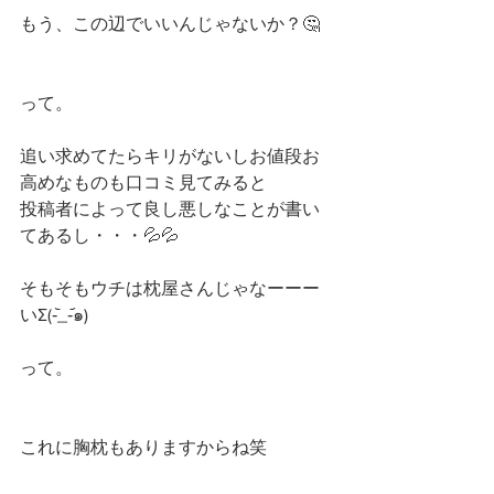
もう、この辺でいいんじゃないか？🤔
って。
追い求めてたらキリがないしお値段お
高めなものも口コミ見てみると
投稿者によって良し悪しなことが書い
てあるし・・・💦💦
そもそもウチは枕屋さんじゃなーーー
いΣ(-᷅_-᷄๑)
って。
これに胸枕もありますからね笑